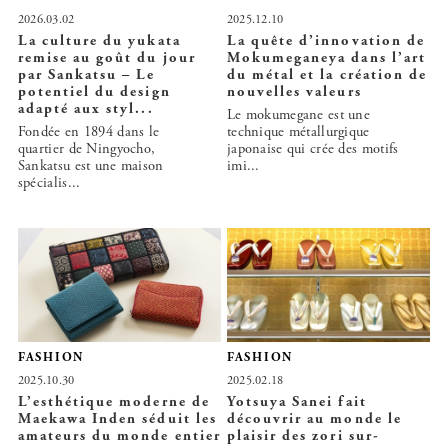
2026.03.02
2025.12.10
La culture du yukata
La quête d’innovation de
remise au goût du jour
Mokumeganeya dans l’art
par Sankatsu – Le
du métal et la création de
potentiel du design
nouvelles valeurs
adapté aux styl...
Le mokumegane est une
Fondée en 1894 dans le
technique métallurgique
quartier de Ningyocho,
japonaise qui crée des motifs
Sankatsu est une maison
imi...
spécialis...
FASHION
FASHION
2025.10.30
2025.02.18
L’esthétique moderne de
Yotsuya Sanei fait
Maekawa Inden séduit les
découvrir au monde le
amateurs du monde entier
plaisir des zori sur-