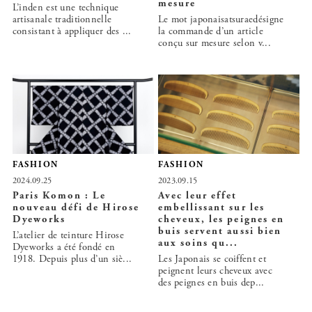
mesure
L’inden est une technique
artisanale traditionnelle
Le mot japonaisatsuraedésigne
consistant à appliquer des ...
la commande d’un article
conçu sur mesure selon v...
FASHION
FASHION
2024.09.25
2023.09.15
Paris Komon : Le
Avec leur effet
nouveau défi de Hirose
embellissant sur les
Dyeworks
cheveux, les peignes en
buis servent aussi bien
L’atelier de teinture Hirose
aux soins qu...
Dyeworks a été fondé en
1918. Depuis plus d’un siè...
Les Japonais se coiffent et
peignent leurs cheveux avec
des peignes en buis dep...