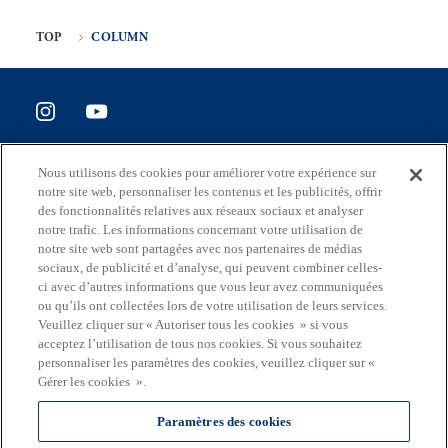
TOP
COLUMN
SITE POLICY
Nous utilisons des cookies pour améliorer votre expérience sur
Enquête de satisfaction du site
notre site web, personnaliser les contenus et les publicités, offrir
des fonctionnalités relatives aux réseaux sociaux et analyser
notre trafic. Les informations concernant votre utilisation de
notre site web sont partagées avec nos partenaires de médias
sociaux, de publicité et d’analyse, qui peuvent combiner celles-
Adresse
ci avec d’autres informations que vous leur avez communiquées
2-8-1 Nishishinjuku, Shinjuku-ku, Tokyo Japon 163-8001
ou qu’ils ont collectées lors de votre utilisation de leurs services.
Veuillez cliquer sur « Autoriser tous les cookies » si vous
Mail
acceptez l’utilisation de tous nos cookies. Si vous souhaitez
S0290106(at)section.metro.tokyo.jp
personnaliser les paramètres des cookies, veuillez cliquer sur «
Gérer les cookies ».
Le
département
Paramètres des cookies
en charge