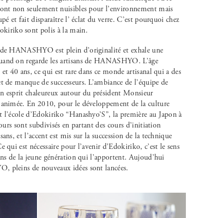
 sont non seulement nuisibles pour l’environnement mais
pé et fait disparaître l’ éclat du verre. C’est pourquoi chez
iriko sont polis à la main.
o de HANASHYO est plein d’originalité et exhale une
quand on regarde les artisans de HANASHYO. L’âge
 et 40 ans, ce qui est rare dans ce monde artisanal qui a des
et de manque de successeurs. L’ambiance de l’équipe de
 un esprit chaleureux autour du président Monsieur
s animée. En 2010, pour le développement de la culture
t l’école d’Edokiriko “Hanashyo’S”, la première au Japon à
cours sont subdivisés en partant des cours d’initiation
ans, et l’accent est mis sur la succession de la technique
 qui est nécessaire pour l’avenir d’Edokiriko, c’est le sens
ans de la jeune génération qui l’apportent. Aujoud’hui
, pleins de nouveaux idées sont lancées.