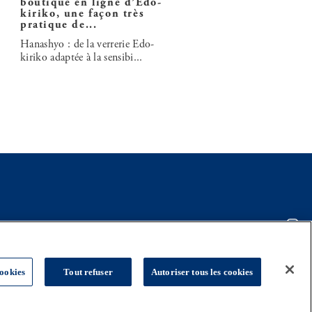
boutique en ligne d’Edo-
kiriko, une façon très
pratique de...
Hanashyo : de la verrerie Edo-
kiriko adaptée à la sensibi...
ookies
Tout refuser
Autoriser tous les cookies
SHARE: