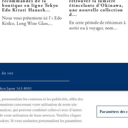
recommandés de la
retrouver la lumière
boutique en ligne Tokyo
étincelante d’Okinawa,
Edo Kirari Hanash...
une nouvelle collection
d...
Nous vous présentons ici l’« Edo
En cette période de réticences à
Kiriko, Long Wine Glass,...
sortir ou à voyager, nom...
 du site
Tokyo Japon 163-8001
personnaliser les contenus et les publicités, offrir des
ivision des affaires générales,
ormations concernant votre utilisation de notre site
u travail, Gouvernement métropolitain de Tokyo.
analyse, qui peuvent combiner celles-ci avec d’autres
Paramètres des c
 votre utilisation de leurs services. Veuillez cliquer
cookies. Si vous souhaitez personnaliser les paramètres