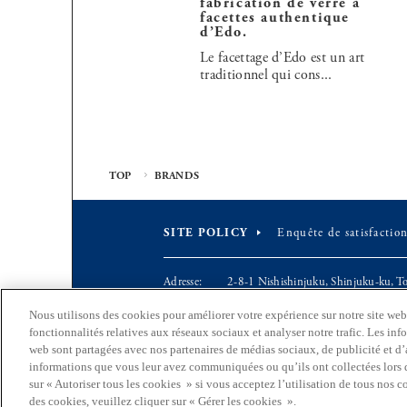
fabrication de verre à
facettes authentique
d’Edo.
Le facettage d’Edo est un art
traditionnel qui cons...
TOP
BRANDS
SITE POLICY
Enquête de satisfaction
Adresse
2-8-1 Nishishinjuku, Shinjuku-ku, 
EN
Mail
S0290106(at)section.metro.tokyo.jp
Nous utilisons des cookies pour améliorer votre expérience sur notre site web, 
Le
Section organisation et coordination, D
fonctionnalités relatives aux réseaux sociaux et analyser notre trafic. Les inf
JP
département
Bureau des affaires industrielles et d
web sont partagées avec nos partenaires de médias sociaux, de publicité et d’
en charge
FR
informations que vous leur avez communiquées ou qu’ils ont collectées lors de
sur « Autoriser tous les cookies » si vous acceptez l’utilisation de tous nos 
(C) 2026 Gouvernement métropolitain de Tokyo.
CN
des cookies, veuillez cliquer sur « Gérer les cookies ».