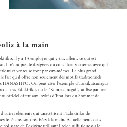
olis à la main
o, il y a 13 employés qui y travaillent, ce qui est
o. Il n’ont pas de designers ou consultants externes avec qui
oductions et ventes se font par eux-mêmes. Le plus grand
 fait qu’il offre non seulement des motifs traditionnels
naux HANASHYO. On peut citer l’exemple d’Itokikutsunagui
ux autres Edokiriko, ou le “Kometsunagui”, utilisé par une
eau officiel offert aux invités d’Etat lors du Sommet de
e d’autres éléments qui caractérisent l’Edokiriko de
les étapes sont réalisées à la main. Actuellement, dans
e polissage de l’oxigène utilisant l’acide sulfurique ou le