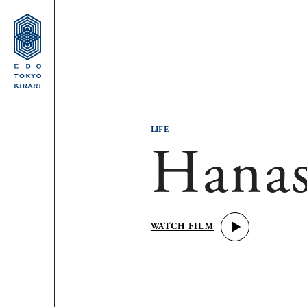
LIFE
Hana
WATCH FILM