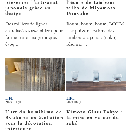
préserver l’artisanat
l’école de tambour
japonais grâce au
taiko de Miyamoto
design
Unosuke
Des milliers de lignes
Boum, boum, boum, BOUM
entrelacées s’assemblent pour
! Le puissant rythme des
former une image unique,
tambours japonais (taiko)
évoq...
résonne ...
LIFE
LIFE
2024.10.30
2024.08.30
L’art du kumihimo de
Kimoto Glass Tokyo :
Ryukobo en évolution
la mise en valeur du
vers la décoration
saké
intérieure