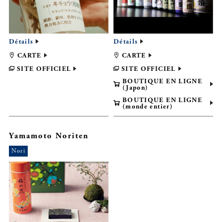
Détails
Détails
CARTE
CARTE
SITE OFFICIEL
SITE OFFICIEL
BOUTIQUE EN LIGNE
(Japon)
BOUTIQUE EN LIGNE
(monde entier)
Yamamoto Noriten
Nori