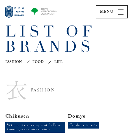
MENU
LIST OF
BRANDS
FASHION
FOOD
LIFE
FASHION
Chikusen
Domyo
Vêtements yukata, motifs Edo
Cordons tressés
komon,accessoires teints