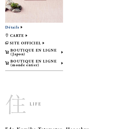
Détails
CARTE
SITE OFFICIEL
BOUTIQUE EN LIGNE
(Japon)
BOUTIQUE EN LIGNE
(monde entier)
LIFE