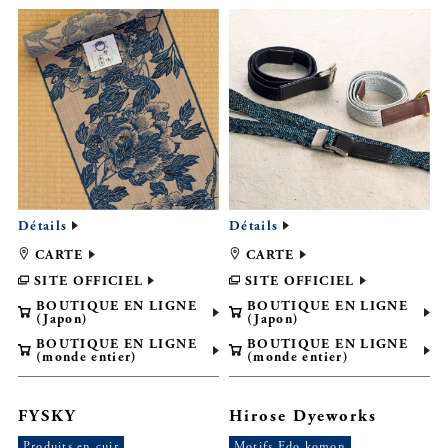
Détails
Détails
CARTE
CARTE
SITE OFFICIEL
SITE OFFICIEL
BOUTIQUE EN LIGNE
BOUTIQUE EN LIGNE
(Japon)
(Japon)
BOUTIQUE EN LIGNE
BOUTIQUE EN LIGNE
(monde entier)
(monde entier)
FYSKY
Hirose Dyeworks
Produits en cuir
Motifs Edo komon