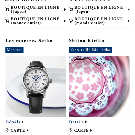
SITE OFFICIEL
SITE OFFICIEL
BOUTIQUE EN LIGNE
BOUTIQUE EN LIGNE
(Japon)
(Japon)
BOUTIQUE EN LIGNE
BOUTIQUE EN LIGNE
(monde entier)
(monde entier)
Les montres Seiko
Shiina Kiriko
Montres
Verre taillé Edo kiriko
Détails
Détails
CARTE
CARTE