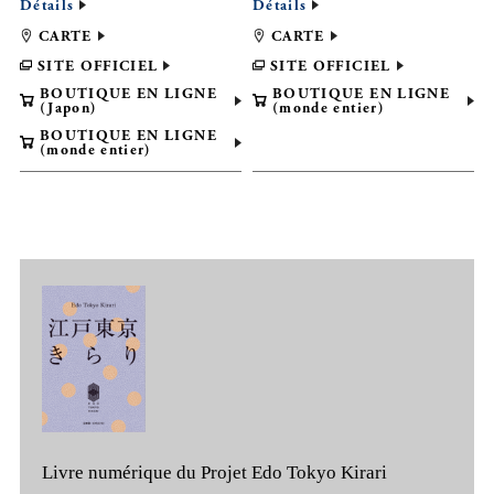
Détails
Détails
CARTE
CARTE
SITE OFFICIEL
SITE OFFICIEL
BOUTIQUE EN LIGNE
BOUTIQUE EN LIGNE
(Japon)
(monde entier)
BOUTIQUE EN LIGNE
(monde entier)
Livre numérique du Projet Edo Tokyo Kirari