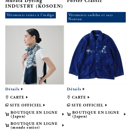
Murata Dyeing
Porter Classic
INDUSTRY (KOSOEN)
Vêtements teints à l’indigo
Vêtements sashiko et sacs
Newton
Détails
Détails
CARTE
CARTE
SITE OFFICIEL
SITE OFFICIEL
BOUTIQUE EN LIGNE
BOUTIQUE EN LIGNE
(Japon)
(Japon)
BOUTIQUE EN LIGNE
(monde entier)