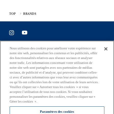
TOP
BRANDS
SITE POLICY
Nous utilisons des cookies pour améliorer votre expérience sur
Enquête de satisfaction du site
notre site web, personnaliser les contenus et les publicités, offrir
des fonctionnalités relatives aux réseaux sociaux et analyser
notre trafic. Les informations concernant votre utilisation de
notre site web sont partagées avec nos partenaires de médias
sociaux, de publicité et d’analyse, qui peuvent combiner celles-
Adresse
ci avec d’autres informations que vous leur avez communiquées
2-8-1 Nishishinjuku, Shinjuku-ku, Tokyo Japon 163-8001
ou qu’ils ont collectées lors de votre utilisation de leurs services.
Veuillez cliquer sur « Autoriser tous les cookies » si vous
Mail
acceptez l’utilisation de tous nos cookies. Si vous souhaitez
S0290106(at)section.metro.tokyo.jp
personnaliser les paramètres des cookies, veuillez cliquer sur «
Gérer les cookies ».
Le
département
Paramètres des cookies
en charge