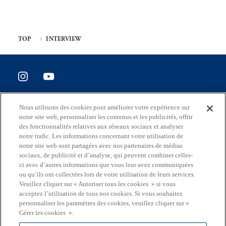
TOP
INTERVIEW
SITE POLICY
Nous utilisons des cookies pour améliorer votre expérience sur
Enquête de satisfaction du site
notre site web, personnaliser les contenus et les publicités, offrir
des fonctionnalités relatives aux réseaux sociaux et analyser
notre trafic. Les informations concernant votre utilisation de
notre site web sont partagées avec nos partenaires de médias
sociaux, de publicité et d’analyse, qui peuvent combiner celles-
Adresse
ci avec d’autres informations que vous leur avez communiquées
2-8-1 Nishishinjuku, Shinjuku-ku, Tokyo Japon 163-8001
ou qu’ils ont collectées lors de votre utilisation de leurs services.
Veuillez cliquer sur « Autoriser tous les cookies » si vous
Mail
acceptez l’utilisation de tous nos cookies. Si vous souhaitez
S0290106(at)section.metro.tokyo.jp
personnaliser les paramètres des cookies, veuillez cliquer sur «
Gérer les cookies ».
Le