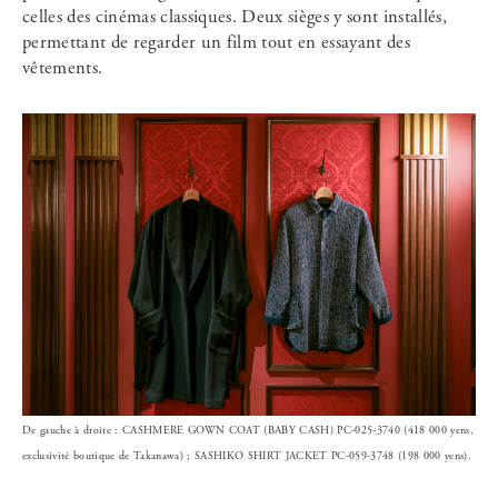
celles des cinémas classiques. Deux sièges y sont installés,
permettant de regarder un film tout en essayant des
vêtements.
De gauche à droite : CASHMERE GOWN COAT (BABY CASH) PC-025-3740 (418 000 yens,
exclusivité boutique de Takanawa) ; SASHIKO SHIRT JACKET PC-059-3748 (198 000 yens).