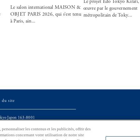
Le projet Edo Tokyo Kirari,
Le salon international MAISON &
œuvre par le gouvernement
e
OBJET PARIS 2026, qui s’est tenu
métropolitain de Toky...
à Paris, ain...
 du site
Tokyo Japon 163-8001
personnaliser les contenus et les publicités, offrir des
ivision des affaires générales,
ormations concernant votre utilisation de notre site
u travail, Gouvernement métropolitain de Tokyo.