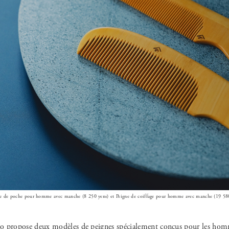
ne de poche pour homme avec manche (8 250 yens) et Peigne de coiffage pour homme avec manche (19 58
 propose deux modèles de peignes spécialement conçus pour les hom