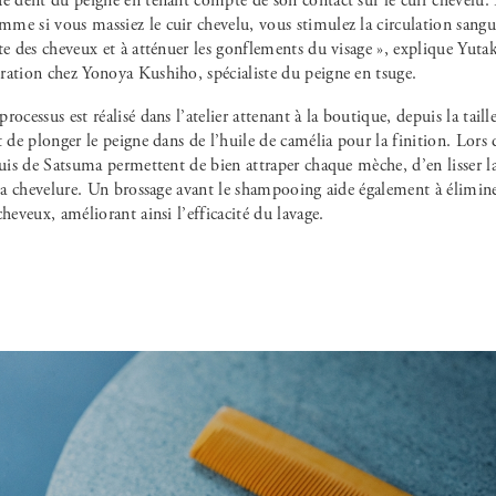
ue dent du peigne en tenant compte de son contact sur le cuir chevelu.
e si vous massiez le cuir chevelu, vous stimulez la circulation sangui
te des cheveux et à atténuer les gonflements du visage », explique Yutak
ration chez Yonoya Kushiho, spécialiste du peigne en tsuge.
rocessus est réalisé dans l’atelier attenant à la boutique, depuis la taill
t de plonger le peigne dans de l’huile de camélia pour la finition. Lors d
buis de Satsuma permettent de bien attraper chaque mèche, d’en lisser l
 la chevelure. Un brossage avant le shampooing aide également à élimine
cheveux, améliorant ainsi l’efficacité du lavage.