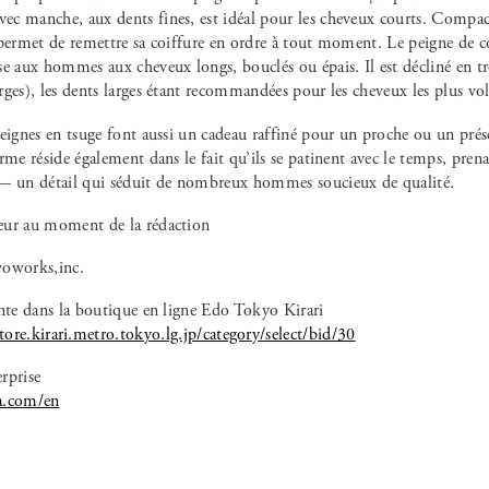
c manche, aux dents fines, est idéal pour les cheveux courts. Compact,
 permet de remettre sa coiffure en ordre à tout moment. Le peigne de
e aux hommes aux cheveux longs, bouclés ou épais. Il est décliné en tro
ges), les dents larges étant recommandées pour les cheveux les plus vol
eignes en tsuge font aussi un cadeau raffiné pour un proche ou un prése
rme réside également dans le fait qu’ils se patinent avec le temps, pren
— un détail qui séduit de nombreux hommes soucieux de qualité.
eur au moment de la rédaction
voworks,inc.
ente dans la boutique en ligne Edo Tokyo Kirari
ore.kirari.metro.tokyo.lg.jp/category/select/bid/30
rprise
a.com/en