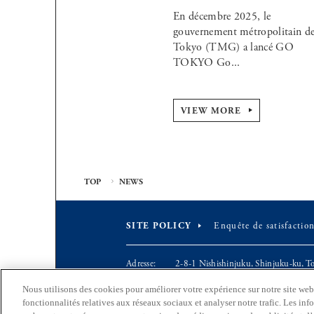
En décembre 2025, le
gouvernement métropolitain d
Tokyo (TMG) a lancé GO
TOKYO Go...
VIEW MORE
TOP
NEWS
SITE POLICY
Enquête de satisfaction
Adresse
2-8-1 Nishishinjuku, Shinjuku-ku, 
EN
Mail
S0290106(at)section.metro.tokyo.jp
Nous utilisons des cookies pour améliorer votre expérience sur notre site web, 
Le
Section organisation et coordination, D
fonctionnalités relatives aux réseaux sociaux et analyser notre trafic. Les inf
JP
département
Bureau des affaires industrielles et d