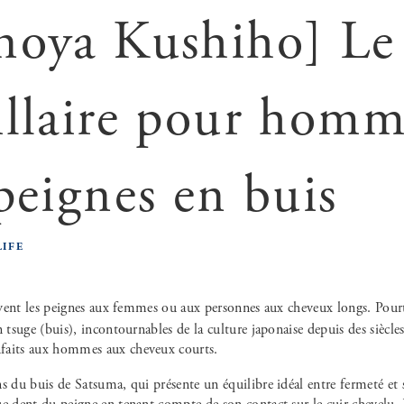
noya Kushiho] Le
illaire pour homm
 peignes en buis
LIFE
n tsuge (buis), incontournables de la culture japonaise depuis des siècle
faits aux hommes aux cheveux courts.
s du buis de Satsuma, qui présente un équilibre idéal entre fermeté et 