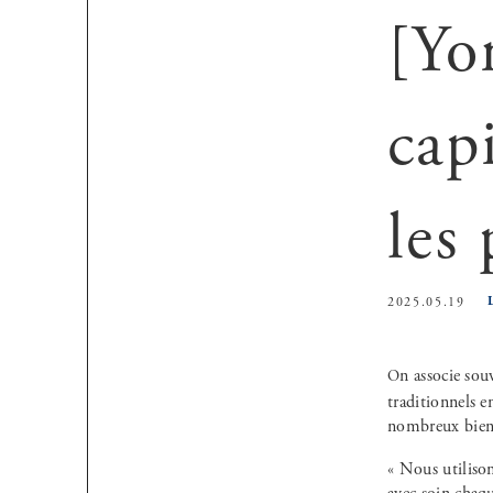
[Yo
cap
les
2025.05.19
On associe souvent les peignes aux femmes ou aux personnes aux cheveux longs. Pourtant, les peignes
traditionnels e
nombreux bien
« Nous utilison