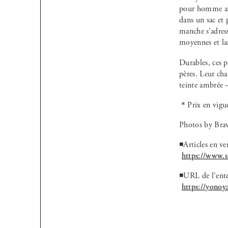
pour homme ave
dans un sac et
manche s’adress
moyennes et lar
Durables, ces p
pères. Leur cha
teinte ambrée 
＊Prix en vigu
Photos by Bra
◾️Articles en v
https://www.st
◾️URL de l’ente
https://yonoy