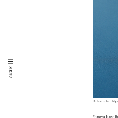
MENU
De haut en bas : Peig
Yonoya Kushiho