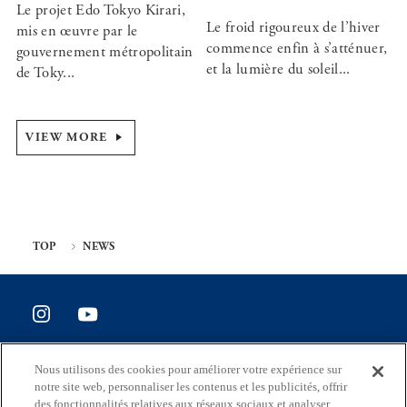
Le projet Edo Tokyo Kirari,
Le froid rigoureux de l’hiver
mis en œuvre par le
commence enfin à s’atténuer,
gouvernement métropolitain
et la lumière du soleil...
de Toky...
VIEW MORE
TOP
NEWS
SITE POLICY
Nous utilisons des cookies pour améliorer votre expérience sur
Enquête de satisfaction du site
notre site web, personnaliser les contenus et les publicités, offrir
des fonctionnalités relatives aux réseaux sociaux et analyser