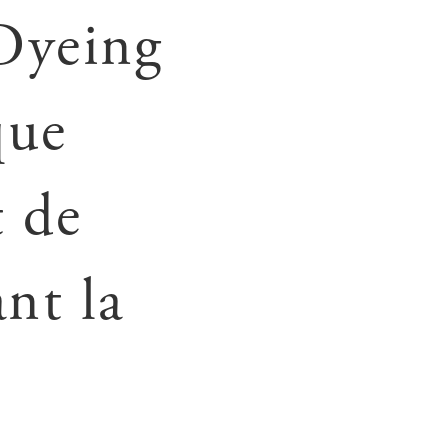
Dyeing
que
t de
nt la