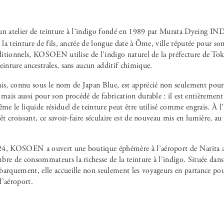
s la teinture de fils, ancrée de longue date à Ōme, ville réputée pour son 
aditionnels, KOSOEN utilise de l’indigo naturel de la préfecture de To
einture ancestrales, sans aucun additif chimique.
ais, connu sous le nom de Japan Blue, est apprécié non seulement pour 
 mais aussi pour son procédé de fabrication durable : il est entièrement 
ême le liquide résiduel de teinture peut être utilisé comme engrais. À 
rêt croissant, ce savoir-faire séculaire est de nouveau mis en lumière, 
4, KOSOEN a ouvert une boutique éphémère à l’aéroport de Narita afi
re de consommateurs la richesse de la teinture à l’indigo. Située dans 
arquement, elle accueille non seulement les voyageurs en partance pour
 l’aéroport.