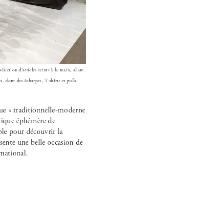
ection d’articles teints à la main, allant
, dont des écharpes, T-shirts et pulls.
ue « traditionnelle-moderne
utique éphémère de
ble pour découvrir la
ésente une belle occasion de
rnational.