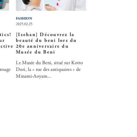
FASHION
2025.02.25
tics!
[Isehan] Découvrez la
ur
beauté du beni lors du
ective
20e anniversaire du
Musée du Beni
Le Musée du Beni, situé sur Kotto
rouge
Dori, la « rue des antiquaires » de
Minami-Aoyam...