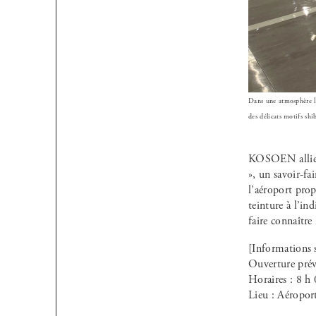
Dans une atmosphère lum
des délicats motifs shi
KOSOEN allie a
», un savoir-fa
l’aéroport prop
teinture à l’in
faire connaître
[Informations 
Ouverture prév
Horaires : 8 h
Lieu : Aéropor