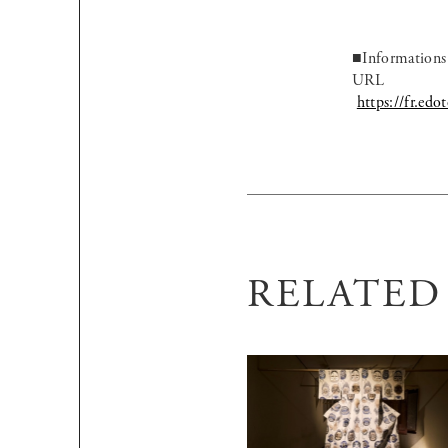
■Informations s
URL
https://fr.edo
RELATED