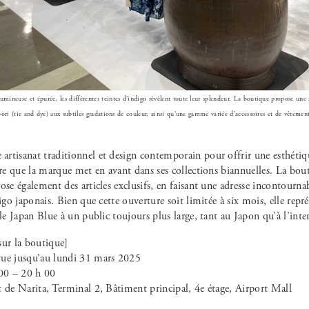
ineuse et épurée, les différentes teintes d’indigo révèlent toute leur splendeur. La boutique propose une sél
bori (tie and dye) aux subtiles gradations de couleur, ainsi qu’une gamme variée d’accessoires et de vêtements
rtisanat traditionnel et design contemporain pour offrir une esthétiq
ire que la marque met en avant dans ses collections biannuelles. La bo
ose également des articles exclusifs, en faisant une adresse incontourna
digo japonais. Bien que cette ouverture soit limitée à six mois, elle repr
 le Japan Blue à un public toujours plus large, tant au Japon qu’à l’inte
sur la boutique]
ue jusqu’au lundi 31 mars 2025
 00 – 20 h 00
t de Narita, Terminal 2, Bâtiment principal, 4e étage, Airport Mall