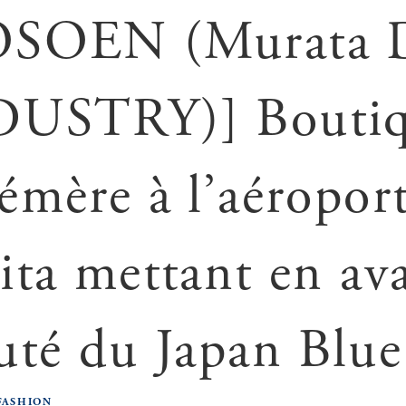
OSOEN (Murata 
DUSTRY)] Bouti
émère à l’aéropor
ita mettant en ava
uté du Japan Blue
FASHION