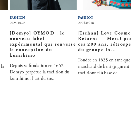
FASHION
FASHION
2025.10.23
2025.06.18
[Domyo] OYMOD : le
[Isehan] Love Cosme
«
nouveau label
Returns — Merci po
expérimental qui renverse
ces 200 ans, rétrosp
la conception du
du groupe Is...
kumihimo
Fondée en 1825 en tant que
Depuis sa fondation en 1652,
 la
marchand de beni (pigment 
Domyo perpétue la tradition du
traditionnel à base de ...
kumihimo, l’art du tre...