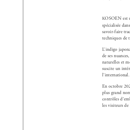
KOSOEN est un atelier de teinture à l’indigo fondé en 1989 par Murata Dyeing INDUSTRY, une entreprise
spécialisée dan
savoir-faire tr
techniques de t
L’indigo japon
de ses nuances,
naturelles et m
suscite un inté
l’international.
En octobre 202
plus grand nomb
contrôles d’emb
les visiteurs de