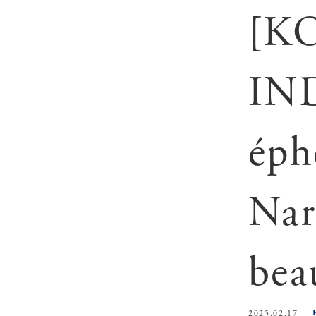
[K
IN
éph
Nar
bea
2025.02.17