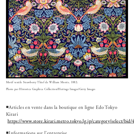
Motif textile Strawberry Thief de William Morris, 1883.
Photo par Historica Graphica Collection/Heritage Images/Getty Images
◾️Articles en vente dans la boutique en ligne Edo Tokyo
Kirari
https://www.store.kirari.metro.tokyo.lg.jp/category/select/bid/
◾️Informations sur l’entreprise