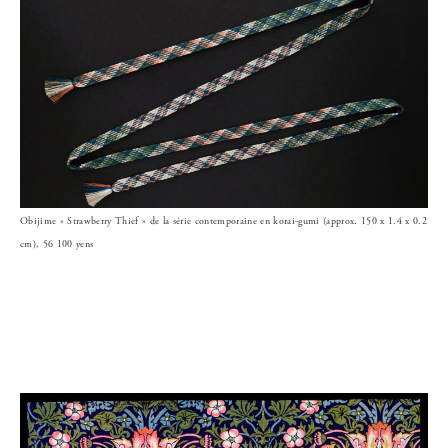
Obijime « Strawberry Thief » de la série contemporaine en korai-gumi (approx. 150 x 1.4 x 0.2
cm), 56 100 yens