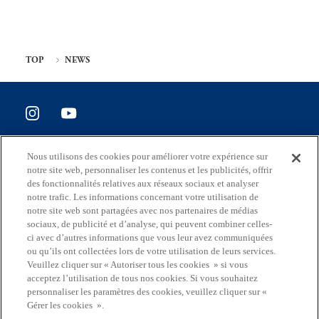
TOP
NEWS
SITE POLICY
Nous utilisons des cookies pour améliorer votre expérience sur
Enquête de satisfaction du site
notre site web, personnaliser les contenus et les publicités, offrir
des fonctionnalités relatives aux réseaux sociaux et analyser
notre trafic. Les informations concernant votre utilisation de
notre site web sont partagées avec nos partenaires de médias
sociaux, de publicité et d’analyse, qui peuvent combiner celles-
Adresse
ci avec d’autres informations que vous leur avez communiquées
2-8-1 Nishishinjuku, Shinjuku-ku, Tokyo Japon 163-8001
ou qu’ils ont collectées lors de votre utilisation de leurs services.
Veuillez cliquer sur « Autoriser tous les cookies » si vous
Mail
acceptez l’utilisation de tous nos cookies. Si vous souhaitez
S0290106(at)section.metro.tokyo.jp
personnaliser les paramètres des cookies, veuillez cliquer sur «
Gérer les cookies ».
Le