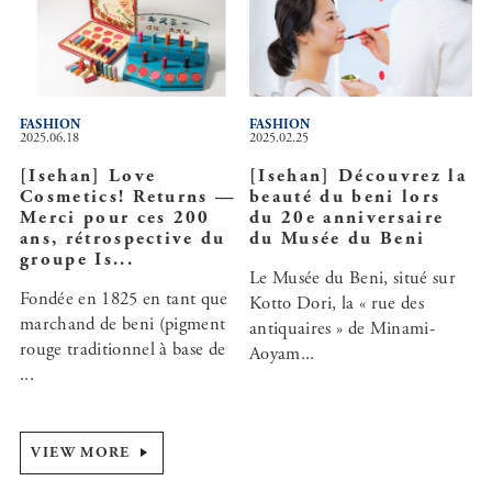
FASHION
FASHION
2025.06.18
2025.02.25
[Isehan] Love
[Isehan] Découvrez la
Cosmetics! Returns —
beauté du beni lors
Merci pour ces 200
du 20e anniversaire
ans, rétrospective du
du Musée du Beni
groupe Is...
Le Musée du Beni, situé sur
Fondée en 1825 en tant que
Kotto Dori, la « rue des
marchand de beni (pigment
antiquaires » de Minami-
rouge traditionnel à base de
Aoyam...
...
VIEW MORE