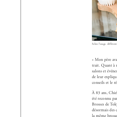
Selon l’usage, différen
« Mon père avai
trait. Quant à 
salons et événe
de leur expliqu
conseils et le r
À 83 ans, Chiek
été reconnu par
Brosses de Tok
désormais des c
la même brosse 