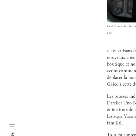
La difficulté de fabric
d’art.
« Les artisans 
nouveaux client
boutique et no
avons commencé
déplacer la bou
Grâce à cette 
Les brosses ind
L’atelier Uno B
et instituts de
Lorsque Yuzo es
familial.
Tout en apprena