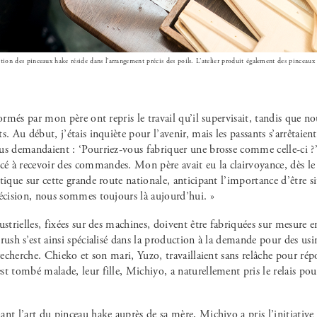
ation des pinceaux hake réside dans l’arrangement précis des poils. L’atelier produit également des pinceaux s
formés par mon père ont repris le travail qu’il supervisait, tandis que n
s. Au début, j’étais inquiète pour l’avenir, mais les passants s’arrêtaien
us demandaient : ‘Pourriez-vous fabriquer une brosse comme celle-ci ?’
 à recevoir des commandes. Mon père avait eu la clairvoyance, dès le
tique sur cette grande route nationale, anticipant l’importance d’être s
décision, nous sommes toujours là aujourd’hui. »
ustrielles, fixées sur des machines, doivent être fabriquées sur mesure e
rush s’est ainsi spécialisé dans la production à la demande pour des usi
 recherche. Chieko et son mari, Yuzo, travaillaient sans relâche pour 
t tombé malade, leur fille, Michiyo, a naturellement pris le relais pour 
nt l’art du pinceau hake auprès de sa mère, Michiyo a pris l’initiative