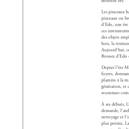
nouvelle ère.
Les pinceaux ha
pinceaux ou bro
d’Edo, une ère 
ces instruments
des objets empl
bois, la teintu
Aujourd’hui, c
Brosses d’Edo 
Depuis l’ère Me
foyers, donnant
plantées à la m
génération, et 
reconnues comme
À ses débuts, U
demande, l’atel
nettoyage et l’
plus pointu. L