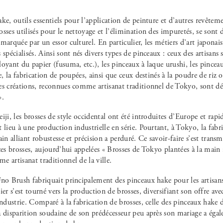
ke, outils essentiels pour l’application de peinture et d’autres revêtem
sses utilisés pour le nettoyage et l’élimination des impuretés, se sont d
marquée par un essor culturel. En particulier, les métiers d’art japona
 spécialisés. Ainsi sont nés divers types de pinceaux : ceux des artisans
oyant du papier (fusuma, etc.), les pinceaux à laque urushi, les pincea
re, la fabrication de poupées, ainsi que ceux destinés à la poudre de riz o
es créations, reconnues comme artisanat traditionnel de Tokyo, sont dé
».
iji, les brosses de style occidental ont été introduites d’Europe et rap
 lieu à une production industrielle en série. Pourtant, à Tokyo, la fabri
ain alliant robustesse et précision a perduré. Ce savoir-faire s’est trans
ces brosses, aujourd’hui appelées « Brosses de Tokyo plantées à la main
 artisanat traditionnel de la ville.
no Brush fabriquait principalement des pinceaux hake pour les artisans
ier s’est tourné vers la production de brosses, diversifiant son offre av
industrie. Comparé à la fabrication de brosses, celle des pinceaux hake
a disparition soudaine de son prédécesseur peu après son mariage a ég