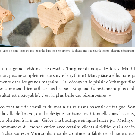
ts types de poils sont utilisés pour les brosses à vêtements, à chaussures ou pour le corps, chacun nécessitant
t une grande vision et ne cessait d’imaginer de nouvelles idées. Ma fille
moi, j’essaie simplement de suivre le rythme ! Mais grâce à elle, nous p
ments dans les grands magasins. J’ai découvert le plaisir d’échanger dir
er comment bien utiliser nos brosses. Et quand ils reviennent plus tard e
ésultat est incroyable’, c’est la plus belle des récompenses. »
o continue de travailler du matin au soir sans ressentir de fatigue. Son
 la ville de Tokyo, qui l’a désignée artisane traditionnelle dans les caté
yo plantées à la main. Grâce à la boutique en ligne lancée par Michiyo
ommandes du monde entier, avec certains clients si fidèles qu’ils achèt
à chaussures. « Mon souhait est de continuer à fabriquer chaque pièce 