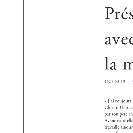
Pré
ave
la 
2025.03.18
« J’ai toujours
Chieko Uno ave
par son père en
Ayant naturellem
travaille aujou